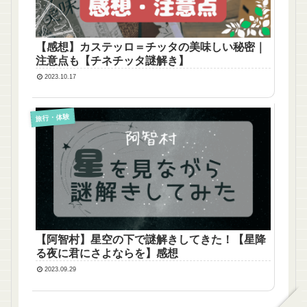
【感想】カステッロ＝チッタの美味しい秘密｜
注意点も【チネチッタ謎解き】
2023.10.17
旅行・体験
【阿智村】星空の下で謎解きしてきた！【星降
る夜に君にさよならを】感想
2023.09.29