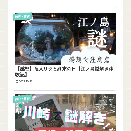
旅行・体験
【感想】竜人リタと終末の日【江ノ島謎解き体
験記】
2023.10.20
旅行・体験