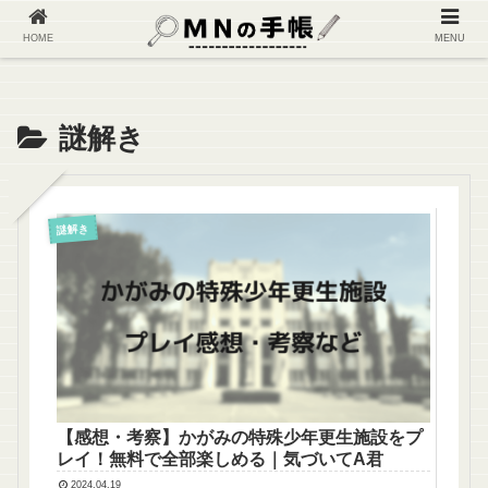
ホーム
旅行・体験
謎解き
HOME
MENU
謎解き
謎解き
【感想・考察】かがみの特殊少年更生施設をプ
レイ！無料で全部楽しめる｜気づいてA君
2024.04.19