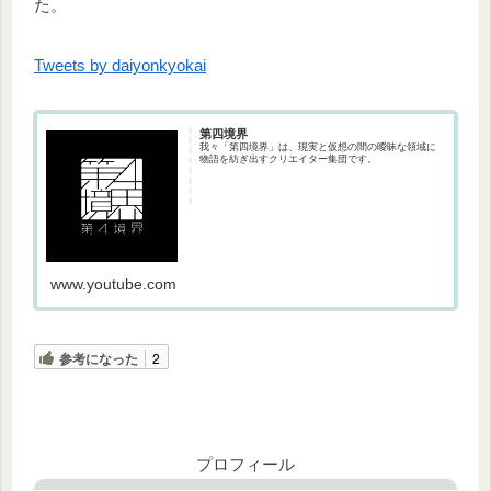
た。
Tweets by daiyonkyokai
第四境界
我々「第四境界」は、現実と仮想の間の曖昧な領域に
物語を紡ぎ出すクリエイター集団です。
www.youtube.com
参考になった
2
プロフィール