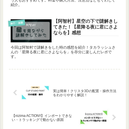
う人もおすすめです。料金や購入方法、注意点などもくわしく
紹介。
【阿智村】星空の下で謎解きし
旅行・体験
てきた！【星降る夜に君にさよ
ならを】感想
今回は阿智村で謎解きをした時の感想を紹介！タカラッシュさ
んの「星降る夜に君にさよならを」を存分に楽しんだレポで
す。
実は簡単！クリスタ3Dの配置・操作方法
をわかりやすく解説！
【nizima ACTION!!】インポートできな
い・トラッキングで動かない原因