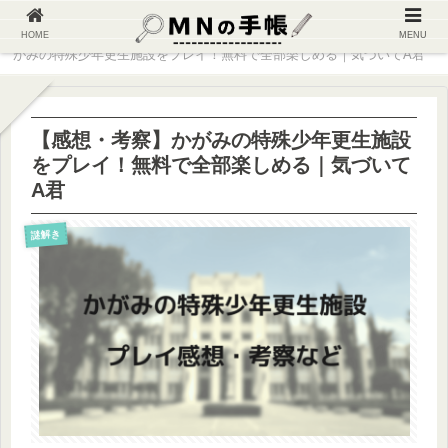
ホーム
旅行・体験
謎解き
【感想・考察】か
HOME
MENU
がみの特殊少年更生施設をプレイ！無料で全部楽しめる｜気づいてA君
【感想・考察】かがみの特殊少年更生施設
をプレイ！無料で全部楽しめる｜気づいて
A君
謎解き