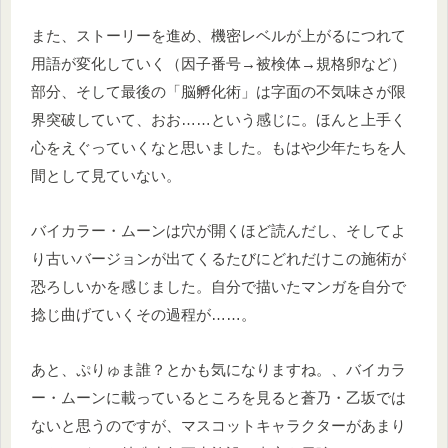
また、ストーリーを進め、機密レベルが上がるにつれて
用語が変化していく（因子番号→被検体→規格卵など）
部分、そして最後の「脳孵化術」は字面の不気味さが限
界突破していて、おお……という感じに。ほんと上手く
心をえぐっていくなと思いました。もはや少年たちを人
間として見ていない。
バイカラー・ムーンは穴が開くほど読んだし、そしてよ
り古いバージョンが出てくるたびにどれだけこの施術が
恐ろしいかを感じました。自分で描いたマンガを自分で
捻じ曲げていくその過程が……。
あと、ぷりゅま誰？とかも気になりますね。、バイカラ
ー・ムーンに載っているところを見ると蒼乃・乙坂では
ないと思うのですが、マスコットキャラクターがあまり